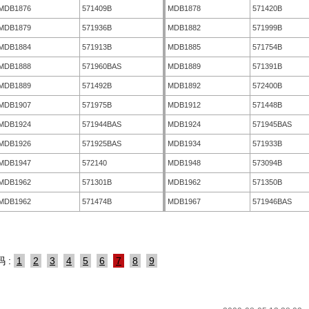
MDB1876
571409B
MDB1878
571420B
MDB1879
571936B
MDB1882
571999B
MDB1884
571913B
MDB1885
571754B
MDB1888
571960BAS
MDB1889
571391B
MDB1889
571492B
MDB1892
572400B
MDB1907
571975B
MDB1912
571448B
MDB1924
571944BAS
MDB1924
571945BAS
MDB1926
571925BAS
MDB1934
571933B
MDB1947
572140
MDB1948
573094B
MDB1962
571301B
MDB1962
571350B
MDB1962
571474B
MDB1967
571946BAS
 :
1
2
3
4
5
6
7
8
9